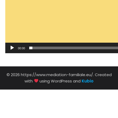
00:00
© 2026 https://www.mediation-familiale.eu/. Created
with
using WordPress and
Kubio